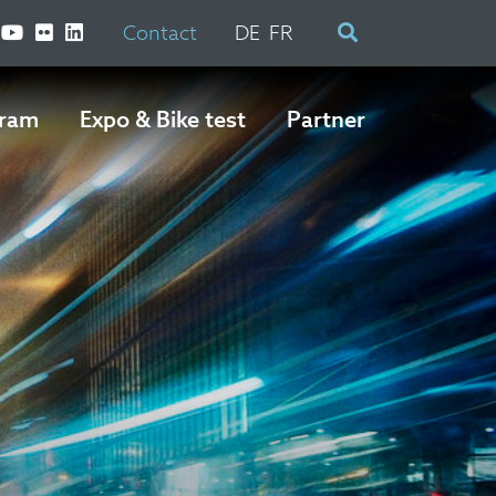
Contact
DE
FR
ram
Expo & Bike test
Partner