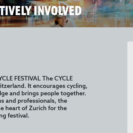
TIVELY INVOLVED
YCLE FESTIVAL The CYCLE
tzerland. It encourages cycling,
ge and brings people together.
ns and professionals, the
e heart of Zurich for the
ng festival.