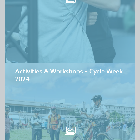
Aussteller & Collab Partner
Medien
Downloads
Über uns
Volunteers & Staff
Anwohner
Impressum
Datenschutz
AGB&Haftungsausschluss