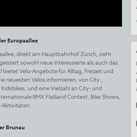
er Europaallee
llee, direkt am Hauptbahnhof Zürich, zieht
eistert sowohl neue Interessierte als auch das
 bietet Velo-Angebote für Alltag, Freizeit und
e neuesten Velos informieren, von City-,
 Kidsbikes, und eine Vielzahl an City- und
internationale BMX Flatland Contest, Bike Shows,
-Aktivitäten.
er Brunau