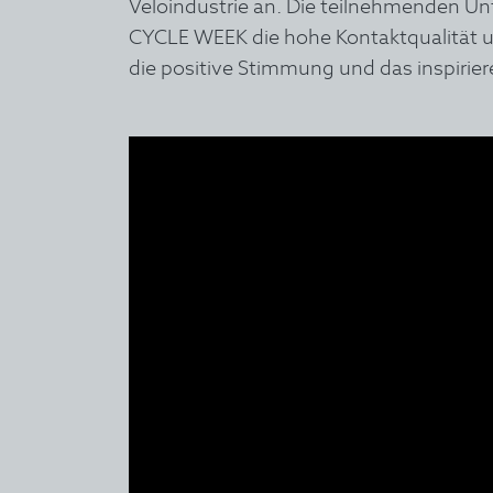
Veloindustrie an. Die teilnehmenden U
CYCLE WEEK die h
ohe Kontaktqualität u
die positive Stimmung und das inspirier