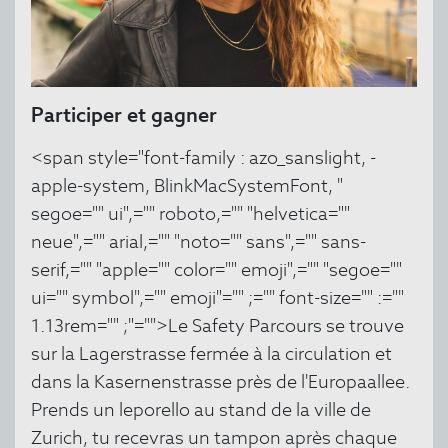
Participer et gagner
<span style="font-family : azo_sanslight, -
apple-system, BlinkMacSystemFont, "
segoe="" ui",="" roboto,="" "helvetica=""
neue",="" arial,="" "noto="" sans",="" sans-
serif,="" "apple="" color="" emoji",="" "segoe=""
ui="" symbol",="" emoji"="" ;="" font-size="" :=""
1.13rem="" ;"="">Le Safety Parcours se trouve
sur la Lagerstrasse fermée à la circulation et
dans la Kasernenstrasse près de l'Europaallee.
Prends un leporello au stand de la ville de
Zurich, tu recevras un tampon après chaque